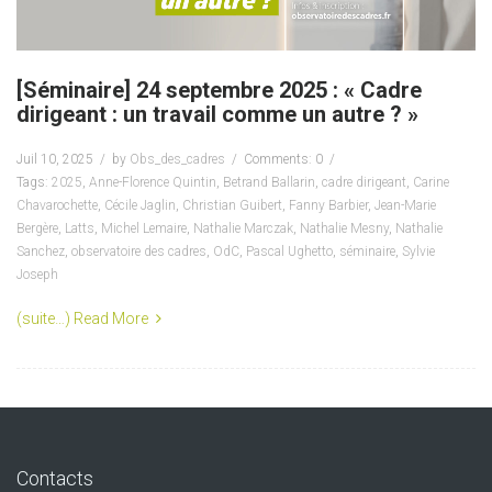
[Séminaire] 24 septembre 2025 : « Cadre
dirigeant : un travail comme un autre ? »
Juil 10, 2025
by
Obs_des_cadres
Comments: 0
Tags:
2025
,
Anne-Florence Quintin
,
Betrand Ballarin
,
cadre dirigeant
,
Carine
Chavarochette
,
Cécile Jaglin
,
Christian Guibert
,
Fanny Barbier
,
Jean-Marie
Bergère
,
Latts
,
Michel Lemaire
,
Nathalie Marczak
,
Nathalie Mesny
,
Nathalie
Sanchez
,
observatoire des cadres
,
OdC
,
Pascal Ughetto
,
séminaire
,
Sylvie
Joseph
(suite…)
Read More
Contacts