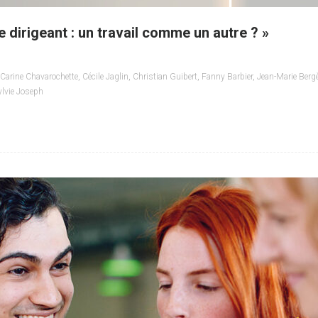
 dirigeant : un travail comme un autre ? »
Carine Chavarochette
,
Cécile Jaglin
,
Christian Guibert
,
Fanny Barbier
,
Jean-Marie Berg
ylvie Joseph