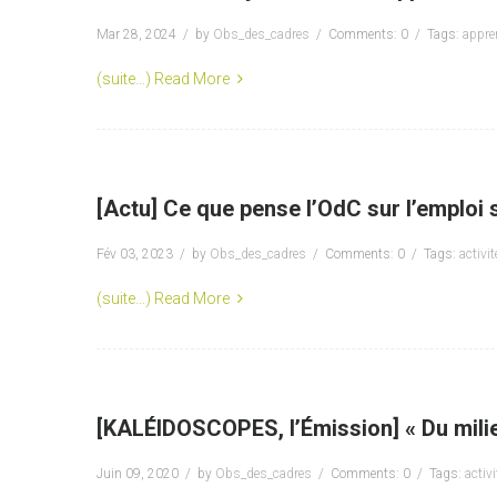
Mar 28, 2024
by
Obs_des_cadres
Comments: 0
Tags:
appre
(suite…)
Read More
[Actu] Ce que pense l’OdC sur l’emploi 
Fév 03, 2023
by
Obs_des_cadres
Comments: 0
Tags:
activit
(suite…)
Read More
[KALÉIDOSCOPES, l’Émission] « Du milieu
Juin 09, 2020
by
Obs_des_cadres
Comments: 0
Tags:
activi