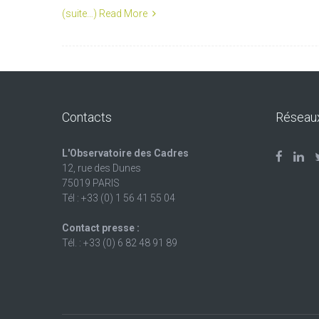
(suite…)
Read More
Contacts
Réseau
L'Observatoire des Cadres
12, rue des Dunes
75019 PARIS
Tél : +33 (0) 1 56 41 55 04
Contact presse :
Tél. : +33 (0) 6 82 48 91 89