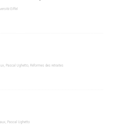
versité Eiffel
aux
,
Pascal Ughetto
,
Réformes des retraites
iaux
,
Pascal Ughetto