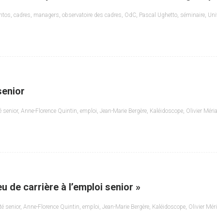
ntos
,
cadres
,
managers
,
observatoire des cadres
,
OdC
,
Pascal Ughetto
,
séminaire
,
Uni
senior
é senior
,
Anne-Florence Quintin
,
emploi
,
Jean-Marie Bergère
,
Kaléidoscope
,
Olivier Méri
 de carrière à l’emploi senior »
té senior
,
Anne-Florence Quintin
,
emploi
,
Jean-Marie Bergère
,
Kaléidoscope
,
Olivier Mér