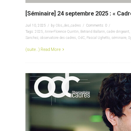
[Séminaire] 24 septembre 2025 : « Cadre
Juil 10, 2025
by
Obs_des_cadres
Comments: 0
Tags:
2025
,
Anne-Florence Quintin
,
Betrand Ballarin
,
cadre dirigeant
,
Sanchez
,
observatoire des cadres
,
OdC
,
Pascal Ughetto
,
séminaire
,
S
(suite…)
Read More