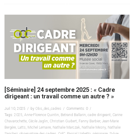
[Séminaire] 24 septembre 2025 : « Cadre
dirigeant : un travail comme un autre ? »
Juil 10, 2025
by
Obs_des_cadres
Comments: 0
Tags:
2025
,
Anne-Florence Quintin
,
Betrand Ballarin
,
cadre dirigeant
,
Carine
Chavarochette
,
Cécile Jaglin
,
Christian Guibert
,
Fanny Barbier
,
Jean-Marie
Bergère
,
Latts
,
Michel Lemaire
,
Nathalie Marczak
,
Nathalie Mesny
,
Nathalie
Sanchez
,
observatoire des cadres
,
OdC
,
Pascal Ughetto
,
séminaire
,
Sylvie