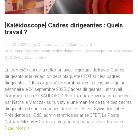
[Kaléidoscope] Cadres dirigeantes : Quels
travail ?
Juin 02, 2026
by
Obs_des_cadres
Comments: 0
Tags:
Anne-Florence Quintin
,
cadres dirigeantes
,
Kaléidoscope
,
Nathalie Mesny
,
OdC
,
Sylvie Joseph
,
travail
En complément de la réflexion avec le groupe de travail Cadres
dirigeants et la rédaction de la plaquette CFDT sur les cadres
dirigeants, l’OdC a organisé de nombreux entretiens ainsi qu’un
séminaire le 24 septembre 2025, Cadres dirigeants : un travail
comme un autre ? KALIDOSCOPE offre une conversation animée
par Nathalie Marczak sur un style, une manière de faire des cadres
dirigeantes et sur les risques du métier. Avec : Sylvie Joseph –
Présidente de l’OdC, administratrice salariée CFDT, La Poste
Nathalie Mesny – Consultante, accompagnatrice de dirigeants
Read More