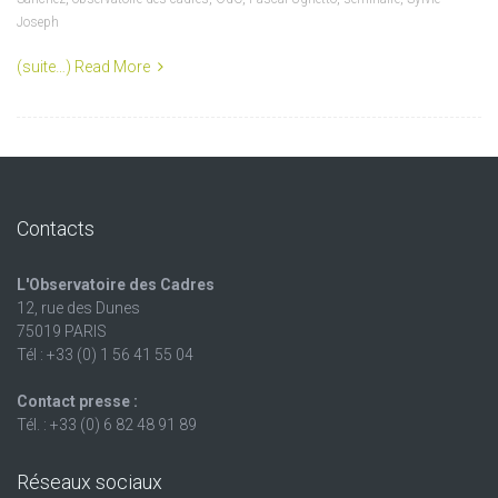
Joseph
(suite…)
Read More
Contacts
L'Observatoire des Cadres
12, rue des Dunes
75019 PARIS
Tél : +33 (0) 1 56 41 55 04
Contact presse :
Tél. : +33 (0) 6 82 48 91 89
Réseaux sociaux