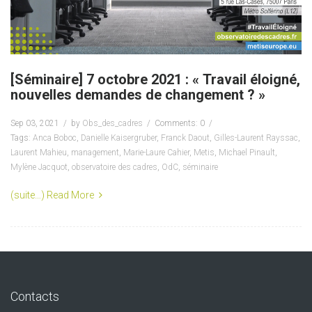
[Séminaire] 7 octobre 2021 : « Travail éloigné,
nouvelles demandes de changement ? »
Sep 03, 2021
by
Obs_des_cadres
Comments: 0
Tags:
Anca Boboc
,
Danielle Kaisergruber
,
Franck Daout
,
Gilles-Laurent Rayssac
,
Laurent Mahieu
,
management
,
Marie-Laure Cahier
,
Metis
,
Michael Pinault
,
Mylène Jacquot
,
observatoire des cadres
,
OdC
,
séminaire
(suite…)
Read More
Contacts