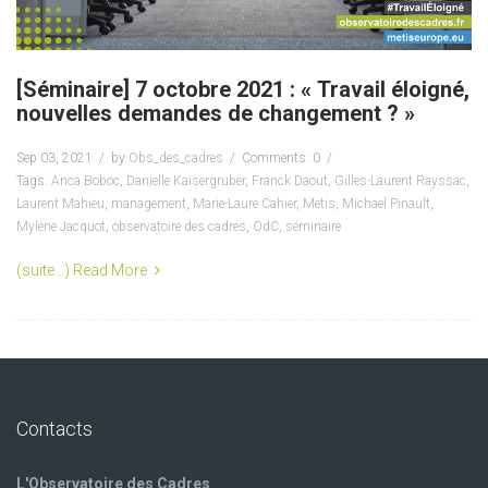
[Séminaire] 7 octobre 2021 : « Travail éloigné,
nouvelles demandes de changement ? »
Sep 03, 2021
by
Obs_des_cadres
Comments: 0
Tags:
Anca Boboc
,
Danielle Kaisergruber
,
Franck Daout
,
Gilles-Laurent Rayssac
,
Laurent Mahieu
,
management
,
Marie-Laure Cahier
,
Metis
,
Michael Pinault
,
Mylène Jacquot
,
observatoire des cadres
,
OdC
,
séminaire
(suite…)
Read More
Contacts
L'Observatoire des Cadres