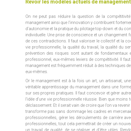
Revoir les modèles actuels de management
On ne peut pas réduire la question de la compétitivité
management ainsi que l’innovation y contribuent fortement
d’autonomie et la pratique du pilotage top-down et du contr
individuelle. Une prise de conscience et un changement f
de ces contradictions. Il faut valoriser le collectif et la c
vie professionnelle, la qualité du travail, la qualité du
prévention des risques sont autant de fondamentaux et
professionnel, eux-mêmes leviers de compétitivité. Il fa
management est fréquemment réduit à des techniques de ges
eux-mêmes.
Or le management est à la fois un art, un artisanat, une 
véritable apprentissage du management dans une forme d’a
sur ses propres pratiques. Il faut concevoir et gérer autre
l’idée d’une vie professionnelle réussie. Bien que moins
déclassement. Et il serait vain de croire que l’on va reven
transforme pas sans dommage les cadres en mercenaire
professionnelles, gérer les déroulements de carrière av
professionnelles, tout cela permettrait de créer un nouv
un travail de qualité, de se réaliser et d’être utiles. R