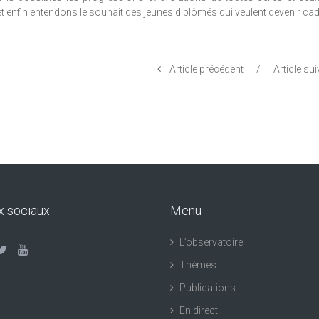
 et enfin entendons le souhait des jeunes diplômés qui veulent devenir cad
Article précédent
/
Article su
x sociaux
Menu
L’observatoire
Thèmes
Publications
En direct