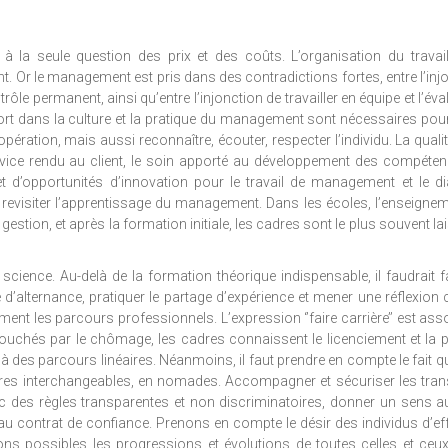
 à la seule question des prix et des coûts. L’organisation du travai
. Or le management est pris dans des contradictions fortes, entre l’inj
ôle permanent, ainsi qu’entre l’injonction de travailler en équipe et l’éva
ort dans la culture et la pratique du management sont nécessaires pour
oopération, mais aussi reconnaître, écouter, respecter l’individu. La qualit
 service rendu au client, le soin apporté au développement des compéten
 d’opportunités d’innovation pour le travail de management et le d
ut revisiter l’apprentissage du management. Dans les écoles, l’enseigne
tion, et après la formation initiale, les cadres sont le plus souvent la
science. Au-delà de la formation théorique indispensable, il faudrait f
lternance, pratiquer le partage d’expérience et mener une réflexion c
ment les parcours professionnels. L’expression ‘’faire carrière’’ est ass
 touchés par le chômage, les cadres connaissent le licenciement et la 
ir à des parcours linéaires. Néanmoins, il faut prendre en compte le fait q
s interchangeables, en nomades. Accompagner et sécuriser les trans
ec des règles transparentes et non discriminatoires, donner un sens a
eau contrat de confiance. Prenons en compte le désir des individus d’ef
endons possibles les progressions et évolutions de toutes celles et ceux