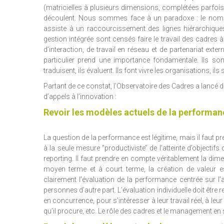
(matricielles à plusieurs dimensions, complétées parfois p
découlent. Nous sommes face à un paradoxe : le nombre 
assiste à un raccourcissement des lignes hiérarchiques,
gestion intégrée sont censés faire le travail des cadres 
d’interaction, de travail en réseau et de partenariat ext
particulier prend une importance fondamentale. Ils sont
traduisent, ils évaluent. Ils font vivre les organisations, i
Partant de ce constat, l’Observatoire des Cadres a lancé de
d’appels à l’innovation :
Revoir les modèles actuels de la performan
La question de la performance est légitime, mais il faut pr
à la seule mesure ‘’productiviste’’ de l’atteinte d’objecti
reporting. Il faut prendre en compte véritablement la dimen
moyen terme et à court terme, la création de valeur espé
clairement l’évaluation de la performance centrée sur l’act
personnes d’autre part. L’évaluation individuelle doit être re
en concurrence, pour s’intéresser à leur travail réel, à leur
qu’il procure, etc. Le rôle des cadres et le management en