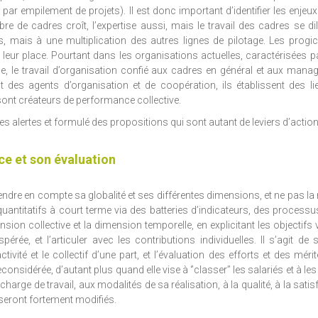
ar empilement de projets). Il est donc important d’identifier les enjeux
de cadres croît, l’expertise aussi, mais le travail des cadres se di
 mais à une multiplication des autres lignes de pilotage. Les progic
à leur place. Pourtant dans les organisations actuelles, caractérisées p
erne, le travail d’organisation confié aux cadres en général et aux mana
 des agents d’organisation et de coopération, ils établissent des lie
ls sont créateurs de performance collective.
s alertes et formulé des propositions qui sont autant de leviers d’action
ce et son évaluation
endre en compte sa globalité et ses différentes dimensions, et ne pas la 
fs quantitatifs à court terme via des batteries d’indicateurs, des processu
sion collective et la dimension temporelle, en explicitant les objectifs 
rée, et l’articuler avec les contributions individuelles. Il s’agit de 
ivité et le collectif d’une part, et l’évaluation des efforts et des méri
considérée, d’autant plus quand elle vise à ‘’classer’’ les salariés et à le
 charge de travail, aux modalités de sa réalisation, à la qualité, à la satis
 seront fortement modifiés.