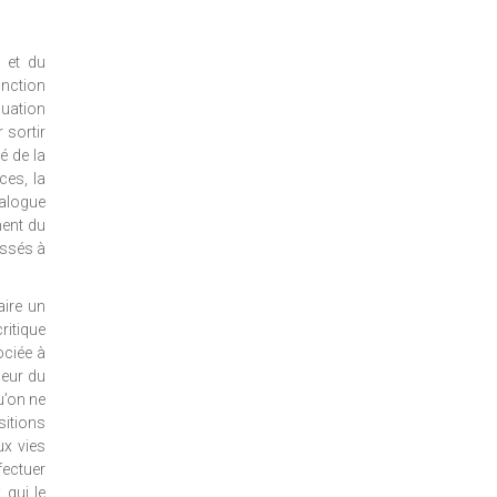
l et du
onction
luation
 sortir
é de la
ces, la
ialogue
ment du
issés à
aire un
ritique
ociée à
peur du
u’on ne
itions
ux vies
fectuer
 qui le