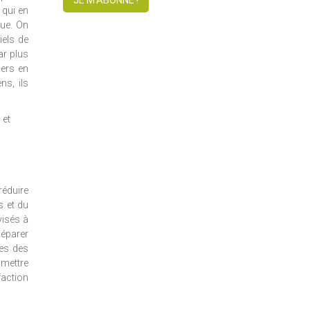
JE M'ABONNE !
 qui en
lue. On
iels de
ar plus
gers en
ns, ils
 et
réduire
s et du
visés à
séparer
tes des
s mettre
faction