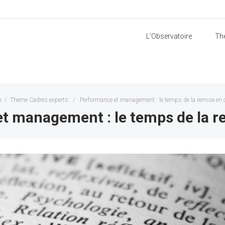
L’Observatoire
Th
e
/
Theme Cadres experts
/
Performance et management : le temps de la remise en
t management : le temps de la r