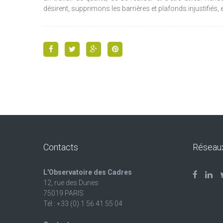
désirent, supprimons les barrières et plafonds injustifiés,
Contacts
Réseau
L'Observatoire des Cadres
12, rue des Dunes
75019 PARIS
Tél : +33 (0) 1 56 41 55 04