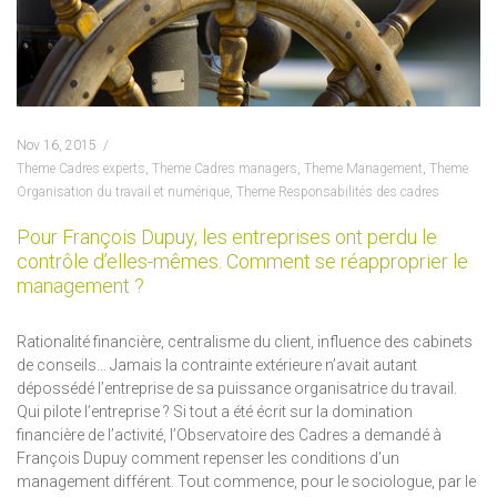
Nov 16, 2015
Theme Cadres experts
,
Theme Cadres managers
,
Theme Management
,
Theme
Organisation du travail et numérique
,
Theme Responsabilités des cadres
Pour François Dupuy, les entreprises ont perdu le
contrôle d’elles-mêmes. Comment se réapproprier le
management ?
Rationalité financière, centralisme du client, influence des cabinets
de conseils… Jamais la contrainte extérieure n’avait autant
dépossédé l’entreprise de sa puissance organisatrice du travail.
Qui pilote l’entreprise ? Si tout a été écrit sur la domination
financière de l’activité, l’Observatoire des Cadres a demandé à
François Dupuy comment repenser les conditions d’un
management différent. Tout commence, pour le sociologue, par le