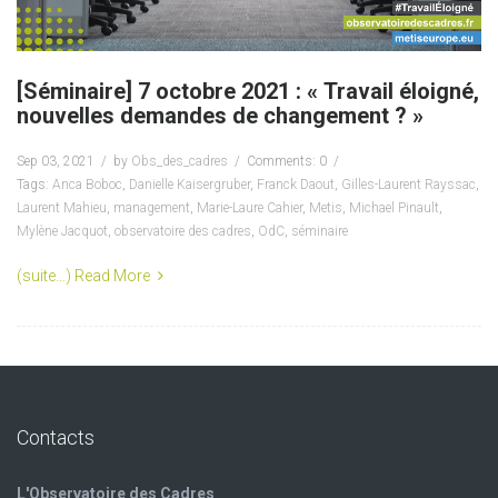
[Séminaire] 7 octobre 2021 : « Travail éloigné,
nouvelles demandes de changement ? »
Sep 03, 2021
by
Obs_des_cadres
Comments: 0
Tags:
Anca Boboc
,
Danielle Kaisergruber
,
Franck Daout
,
Gilles-Laurent Rayssac
,
Laurent Mahieu
,
management
,
Marie-Laure Cahier
,
Metis
,
Michael Pinault
,
Mylène Jacquot
,
observatoire des cadres
,
OdC
,
séminaire
(suite…)
Read More
Contacts
L'Observatoire des Cadres