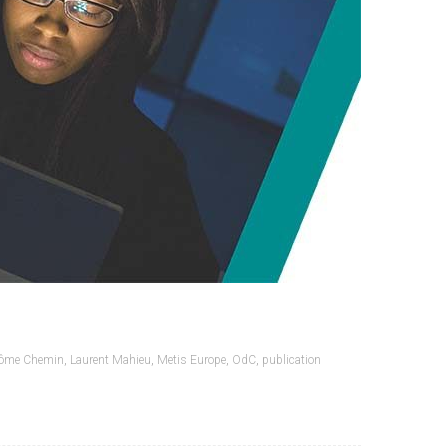
rôme Chemin
,
Laurent Mahieu
,
Metis Europe
,
OdC
,
publication