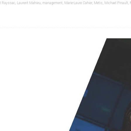
nt Rayssac
,
Laurent Mahieu
,
management
,
Marie-Laure Cahier
,
Metis
,
Michael Pinault
,