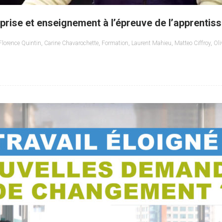
reprise et enseignement à l’épreuve de l’apprentis
Florence Quintin
,
Carine Chavarochette
,
Formation
,
Laurent Mahieu
,
Matteo Ciffroy
,
Oli