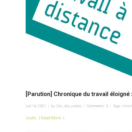
[Parution] Chronique du travail éloign
Juil 16, 2021
by
Obs_des_cadres
Comments: 0
Tags:
Anne-
(suite…)
Read More