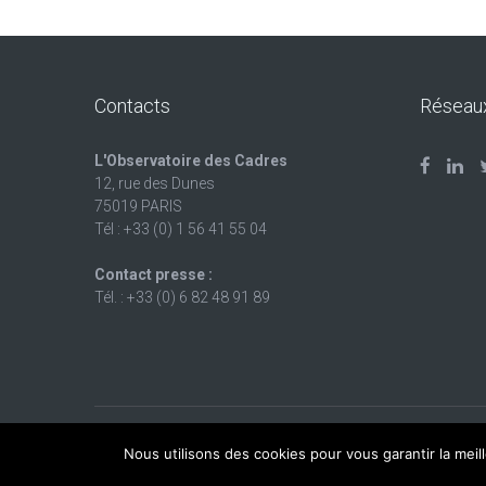
Contacts
Réseau
L'Observatoire des Cadres
12, rue des Dunes
75019 PARIS
Tél : +33 (0) 1 56 41 55 04
Contact presse :
Tél. : +33 (0) 6 82 48 91 89
Création de site Internet :
93bis.com
Nous utilisons des cookies pour vous garantir la meil