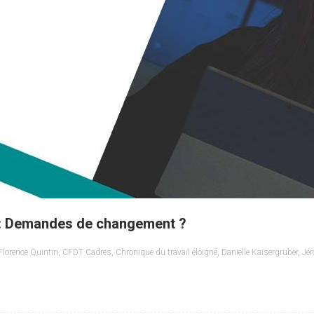
é : Demandes de changement ?
Florence Quintin
,
CFDT Cadres
,
Chronique du travail éloigné
,
Danielle Kaisergruber
,
Jé