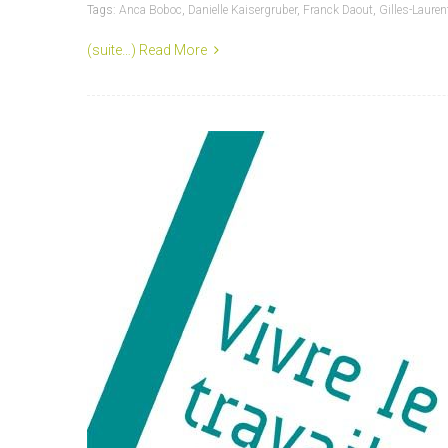
Tags:
Anca Boboc
,
Danielle Kaisergruber
,
Franck Daout
,
Gilles-Laure
(suite…)
Read More