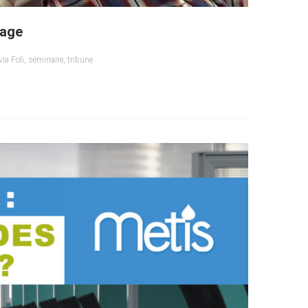
sage
via Foli
,
séminaire
,
tribune