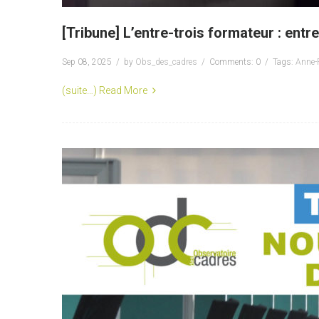
[Tribune] L’entre-trois formateur : ent
Sep 08, 2025
by
Obs_des_cadres
Comments: 0
Tags:
Anne-
(suite…)
Read More