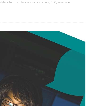
Mylène Jacquot
,
observatoire des cadres
,
OdC
,
séminaire