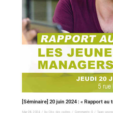
[Séminaire] 20 juin 2024 : « Rapport au 
Mar 28, 2024
by
Obs_des_cadres
Comments: 0
Tags:
appre