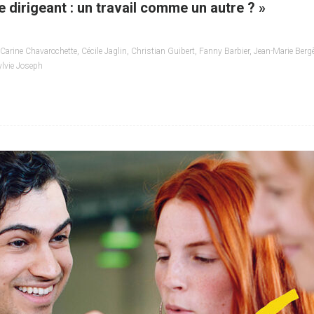
 dirigeant : un travail comme un autre ? »
Carine Chavarochette
,
Cécile Jaglin
,
Christian Guibert
,
Fanny Barbier
,
Jean-Marie Berg
ylvie Joseph