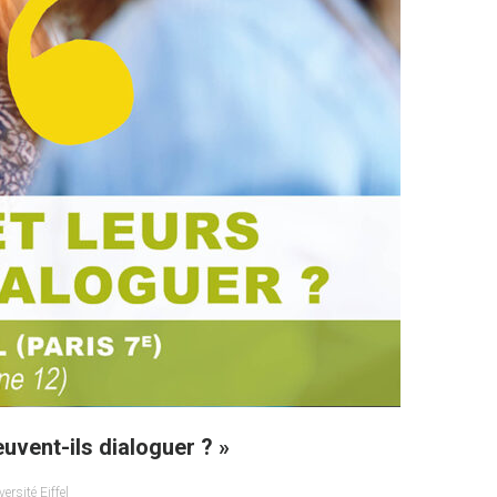
euvent-ils dialoguer ? »
versité Eiffel