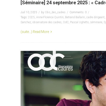
[Séminaire] 24 septembre 2025 : « Cadre
Juil 10, 2025
by
Obs_des_cadres
Comments: 0
Tags:
2025
,
Anne-Florence Quintin
,
Betrand Ballarin
,
cadre dirigeant
,
Sanchez
,
observatoire des cadres
,
OdC
,
Pascal Ughetto
,
séminaire
,
S
(suite…)
Read More