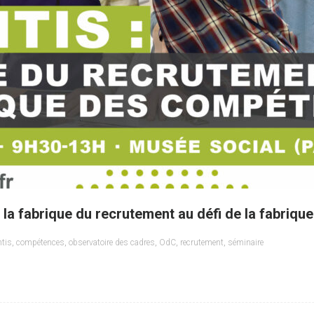
: la fabrique du recrutement au défi de la fabriq
ntis
,
compétences
,
observatoire des cadres
,
OdC
,
recrutement
,
séminaire