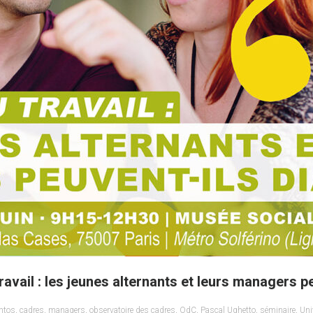
travail : les jeunes alternants et leurs managers p
ntos
,
cadres
,
managers
,
observatoire des cadres
,
OdC
,
Pascal Ughetto
,
séminaire
,
Uni