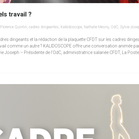
ls travail ?
Florence Quintin
,
cadres dirigeantes
,
Kaléidoscope
,
Nathalie Mesny
,
OdC
,
Sylvie Jose
dres dirigeants et la rédaction de la plaquette CFDT sur les cadres dirig
ravail comme un autre ? KALIDOSCOPE offre une conversation animée par 
ylvie Joseph – Présidente de l’OdC, administratrice salariée CFDT, La P