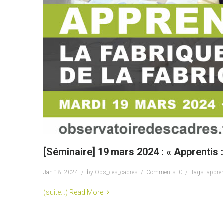
[Séminaire] 19 mars 2024 : « Apprentis 
Jan 18, 2024
by
Obs_des_cadres
Comments: 0
Tags:
appre
(suite…)
Read More