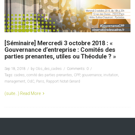
[Séminaire] Mercredi 3 octobre 2018 : «
Gouvernance d’entreprise : Comités des
parties prenantes, utiles ou Théodule ? »
Sep 18, 2018
by
Obs_des_cadres
Comments: 0
Tags:
cadres
,
comité des parties prenantes
,
CPP
,
gouvernance
,
invitation
,
management
,
OdC
,
Paris
,
Rapport Notat-Senard
(suite…)
Read More