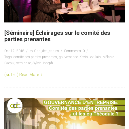
[Séminaire] Éclairages sur le comité des
parties prenantes
Oct 12, 2018
by
Obs_des_cadres
Comments: 0
Tags:
comité des parties prenantes
,
gouvernance
,
Kevin Levillain
,
Mélanie
Czepik
,
séminaire
,
Sylvie Joseph
(suite…)
Read More