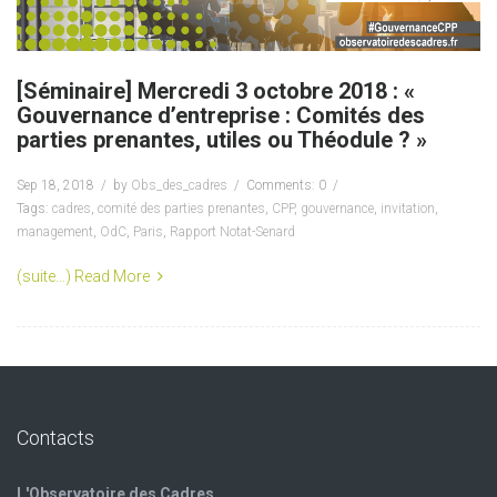
[Séminaire] Mercredi 3 octobre 2018 : «
Gouvernance d’entreprise : Comités des
parties prenantes, utiles ou Théodule ? »
Sep 18, 2018
by
Obs_des_cadres
Comments: 0
Tags:
cadres
,
comité des parties prenantes
,
CPP
,
gouvernance
,
invitation
,
management
,
OdC
,
Paris
,
Rapport Notat-Senard
(suite…)
Read More
Contacts
L'Observatoire des Cadres