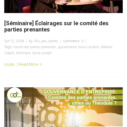
[Séminaire] Éclairages sur le comité des
parties prenantes
Oct 12, 2018
by
Obs_des_cadres
Comments: 0
Tags:
comité des parties prenantes
,
gouvernance
,
Kevin Levillain
,
Mélanie
Czepik
,
séminaire
,
Sylvie Joseph
(suite…)
Read More