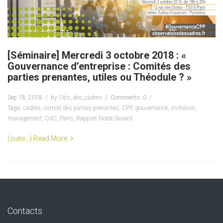
[Séminaire] Mercredi 3 octobre 2018 : «
Gouvernance d’entreprise : Comités des
parties prenantes, utiles ou Théodule ? »
Sep 18, 2018
by
Obs_des_cadres
Comments: 0
Tags:
cadres
,
comité des parties prenantes
,
CPP
,
gouvernance
,
invitation
,
management
,
OdC
,
Paris
,
Rapport Notat-Senard
(suite…)
Read More
Contacts