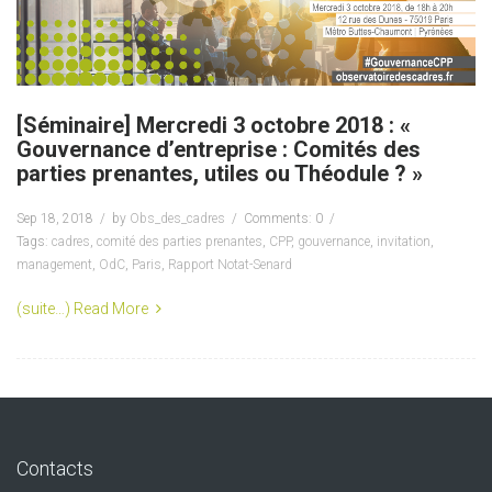
[Séminaire] Mercredi 3 octobre 2018 : «
Gouvernance d’entreprise : Comités des
parties prenantes, utiles ou Théodule ? »
Sep 18, 2018
by
Obs_des_cadres
Comments: 0
Tags:
cadres
,
comité des parties prenantes
,
CPP
,
gouvernance
,
invitation
,
management
,
OdC
,
Paris
,
Rapport Notat-Senard
(suite…)
Read More
Contacts