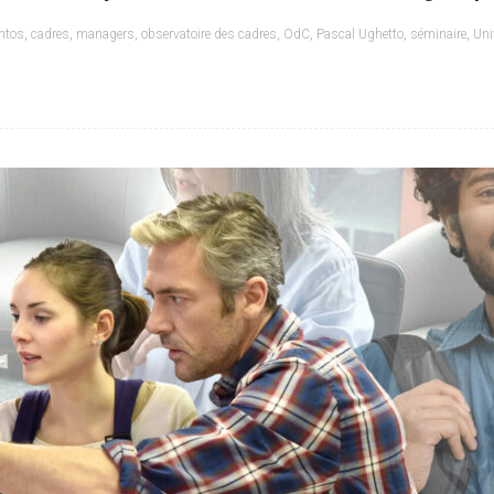
ntos
,
cadres
,
managers
,
observatoire des cadres
,
OdC
,
Pascal Ughetto
,
séminaire
,
Uni