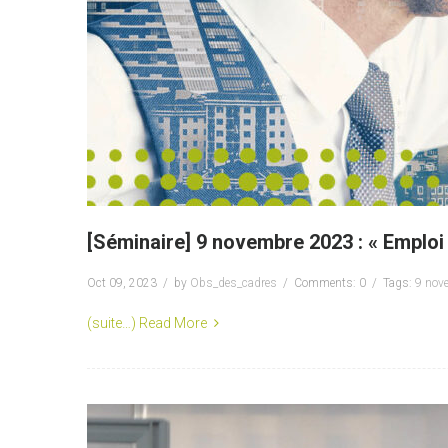
[Séminaire] 9 novembre 2023 : « Emploi 
Oct 09, 2023
by
Obs_des_cadres
Comments: 0
Tags:
9 nov
(suite…)
Read More