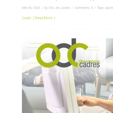
Mar 28, 2024
by
Obs_des_cadres
Comments: 0
Tags:
appre
(suite…)
Read More