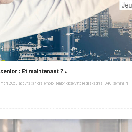
senior : Et maintenant ? »
embre 2023
,
activité seniors
,
emploi senior
,
observatoire des cadres
,
OdC
,
séminaire