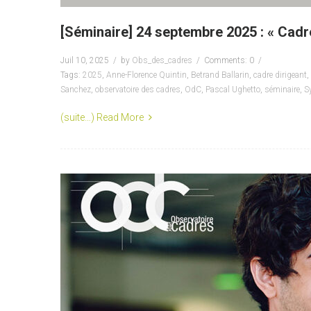
[Séminaire] 24 septembre 2025 : « Cadre
Juil 10, 2025
by
Obs_des_cadres
Comments: 0
Tags:
2025
,
Anne-Florence Quintin
,
Betrand Ballarin
,
cadre dirigeant
,
Sanchez
,
observatoire des cadres
,
OdC
,
Pascal Ughetto
,
séminaire
,
S
(suite…)
Read More