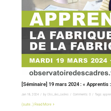
[Séminaire] 19 mars 2024 : « Apprentis 
Jan 18, 2024
by
Obs_des_cadres
Comments: 0
Tags:
appre
(suite…)
Read More