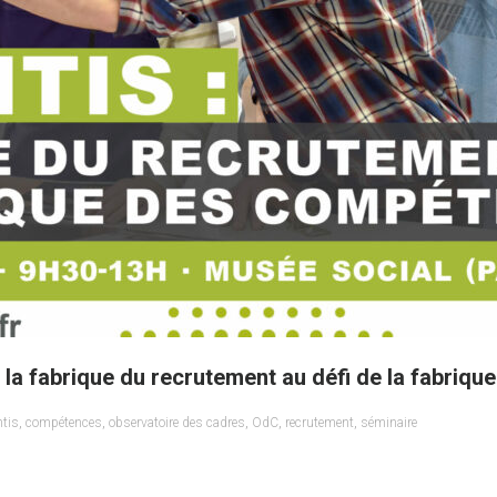
: la fabrique du recrutement au défi de la fabriq
ntis
,
compétences
,
observatoire des cadres
,
OdC
,
recrutement
,
séminaire