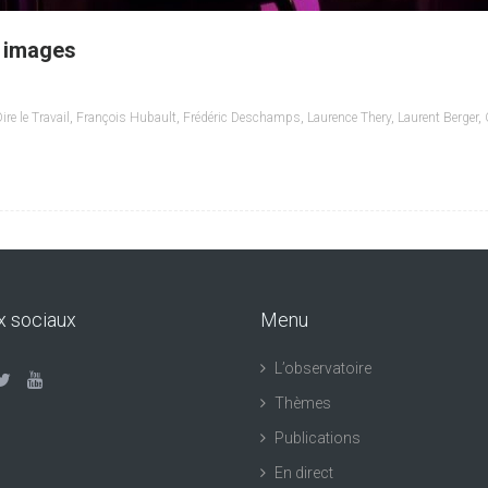
n images
ire le Travail
,
François Hubault
,
Frédéric Deschamps
,
Laurence Thery
,
Laurent Berger
,
x sociaux
Menu
L’observatoire
Thèmes
Publications
En direct