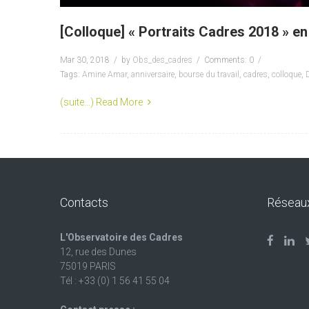
[Colloque] « Portraits Cadres 2018 » e
Mar 30, 2018
by
Obs_des_cadres
Comments: 0
Tags:
Amine Amar
,
anniversaire
,
bourse du travail
,
cadres
,
colloque
,
D
(suite…)
Read More
Contacts
Réseau
L'Observatoire des Cadres
12, rue des Dunes
75019 PARIS
Tél : +33 (0) 1 56 41 55 04