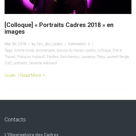
[Colloque] « Portraits Cadres 2018 » en
images
Mar 30, 2018
by
Obs_des_cadres
Comments: 0
Tags:
Amine Amar
,
anniversaire
,
bourse du travail
,
cadres
,
colloque
,
Dire le
Travail
,
François Hubault
,
Frédéric Deschamps
,
Laurence Thery
,
Laurent Berger
,
OdC
,
portraits
,
Séverine Aléonard
(suite…)
Read More
Contacts
L'Observatoire des Cadres