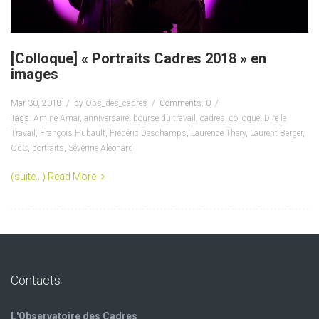
[Colloque] « Portraits Cadres 2018 » en
images
Mar 30, 2018
by
Obs_des_cadres
Comments: 0
Tags:
Amine Amar
,
anniversaire
,
bourse du travail
,
cadres
,
colloque
,
Dire le
Travail
,
François Hubault
,
Frédéric Deschamps
,
Laurence Thery
,
Laurent Berger
,
OdC
,
portraits
,
Séverine Aléonard
(suite…)
Read More
Contacts
L'Observatoire des Cadres