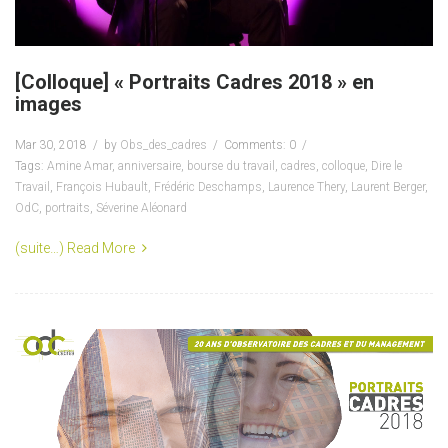
[Colloque] « Portraits Cadres 2018 » en
images
Mar 30, 2018
by
Obs_des_cadres
Comments: 0
Tags:
Amine Amar
,
anniversaire
,
bourse du travail
,
cadres
,
colloque
,
Dire le
Travail
,
François Hubault
,
Frédéric Deschamps
,
Laurence Thery
,
Laurent Berger
,
OdC
,
portraits
,
Séverine Aléonard
(suite…)
Read More