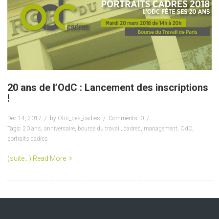
20 ans de l’OdC : Lancement des inscriptions
!
Déc 14, 2017
by
Obs_des_cadres
Comments: 0
Tags:
20 ans
,
anniversaire
,
bourse du travail
,
cadres
,
management
,
OdC
,
portraits cadres
(suite…)
Read More