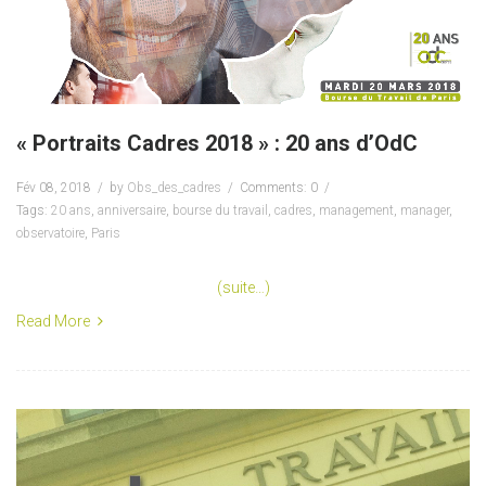
« Portraits Cadres 2018 » : 20 ans d’OdC
Fév 08, 2018
by
Obs_des_cadres
Comments: 0
Tags:
20 ans
,
anniversaire
,
bourse du travail
,
cadres
,
management
,
manager
,
observatoire
,
Paris
(suite…)
Read More