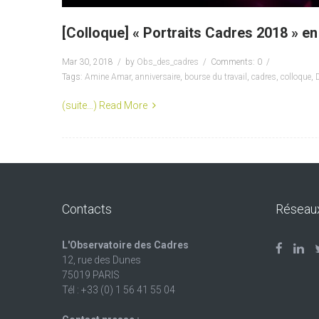
[Colloque] « Portraits Cadres 2018 » e
Mar 30, 2018
by
Obs_des_cadres
Comments: 0
Tags:
Amine Amar
,
anniversaire
,
bourse du travail
,
cadres
,
colloque
,
D
(suite…)
Read More
Contacts
Réseau
L'Observatoire des Cadres
12, rue des Dunes
75019 PARIS
Tél : +33 (0) 1 56 41 55 04