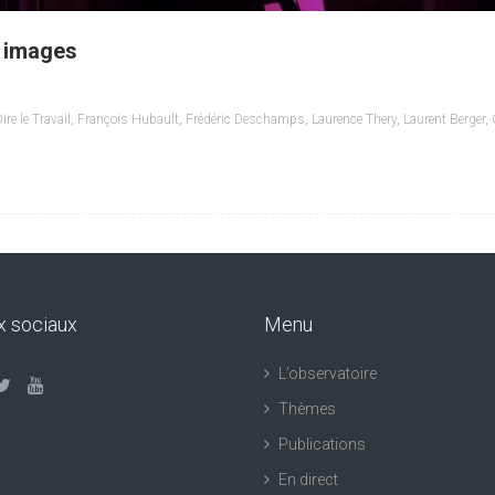
n images
ire le Travail
,
François Hubault
,
Frédéric Deschamps
,
Laurence Thery
,
Laurent Berger
,
x sociaux
Menu
L’observatoire
Thèmes
Publications
En direct