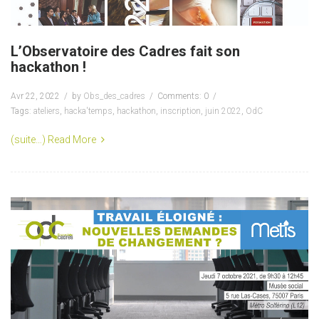
L’Observatoire des Cadres fait son
hackathon !
Avr 22, 2022
by
Obs_des_cadres
Comments: 0
Tags:
ateliers
,
hacka'temps
,
hackathon
,
inscription
,
juin 2022
,
OdC
(suite…)
Read More