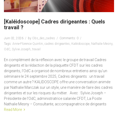
[Kaléidoscope] Cadres dirigeantes : Quels
travail ?
Juin 02, 2026
by
Obs_des_cadres
Comments: 0
Tags:
Anne-Florence Quintin
,
cadres dirigeantes
,
Kaléidoscope
,
Nathalie Mesny
,
OdC
,
Sylvie Joseph
,
travail
En complément de la réflexion avec le groupe de travail Cadres
dirigeants et la rédaction de la plaquette CFDT sur les cadres
dirigeants, l’OdC a organisé de nombreux entretiens ainsi qu’un
séminaire le 24 septembre 2025, Cadres dirigeants : un travail
comme un autre ? KALIDOSCOPE offre une conversation animée
par Nathalie Marczak sur un style, une manière de faire des cadres
dirigeantes et sur les risques du métier. Avec : Sylvie Joseph –
Présidente de l’OdC, administratrice salariée CFDT, La Poste
Nathalie Mesny – Consultante, accompagnatrice de dirigeants
Read More