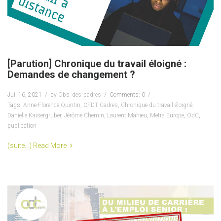
[Parution] Chronique du travail éloigné :
Demandes de changement ?
Juil 16, 2021
by
Obs_des_cadres
Comments: 0
Tags:
Anne-Florence Quintin
,
CFDT Cadres
,
Chronique du travail éloigné
,
Danielle Kaisergruber
,
Jérôme Chemin
,
Laurent Mahieu
,
Metis Europe
,
OdC
,
publication
(suite…)
Read More