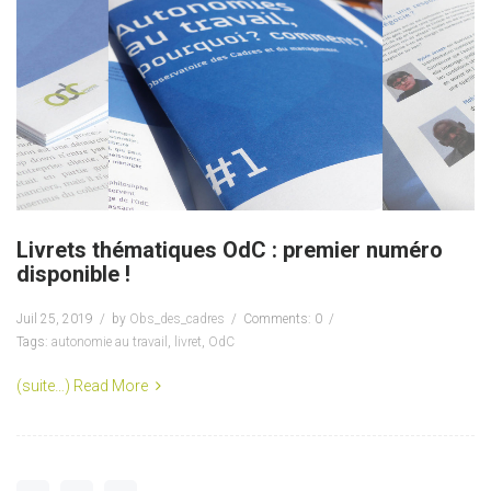
Livrets thématiques OdC : premier numéro
disponible !
Juil 25, 2019
by
Obs_des_cadres
Comments: 0
Tags:
autonomie au travail
,
livret
,
OdC
(suite…)
Read More