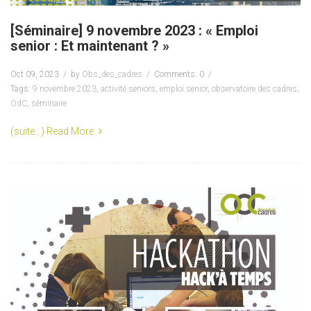
[Séminaire] 9 novembre 2023 : « Emploi
senior : Et maintenant ? »
Oct 09, 2023
by
Obs_des_cadres
Comments: 0
Tags:
9 novembre 2023
,
activité seniors
,
emploi senior
,
observatoire des cadres
,
OdC
,
séminaire
(suite…)
Read More