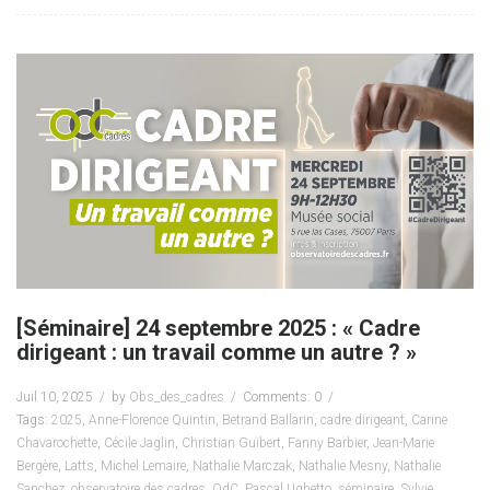
[Séminaire] 24 septembre 2025 : « Cadre
dirigeant : un travail comme un autre ? »
Juil 10, 2025
by
Obs_des_cadres
Comments: 0
Tags:
2025
,
Anne-Florence Quintin
,
Betrand Ballarin
,
cadre dirigeant
,
Carine
Chavarochette
,
Cécile Jaglin
,
Christian Guibert
,
Fanny Barbier
,
Jean-Marie
Bergère
,
Latts
,
Michel Lemaire
,
Nathalie Marczak
,
Nathalie Mesny
,
Nathalie
Sanchez
,
observatoire des cadres
,
OdC
,
Pascal Ughetto
,
séminaire
,
Sylvie