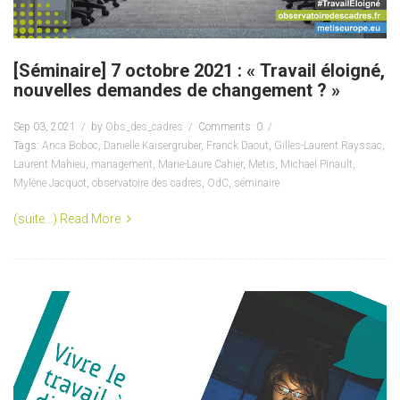
[Séminaire] 7 octobre 2021 : « Travail éloigné,
nouvelles demandes de changement ? »
Sep 03, 2021
by
Obs_des_cadres
Comments: 0
Tags:
Anca Boboc
,
Danielle Kaisergruber
,
Franck Daout
,
Gilles-Laurent Rayssac
,
Laurent Mahieu
,
management
,
Marie-Laure Cahier
,
Metis
,
Michael Pinault
,
Mylène Jacquot
,
observatoire des cadres
,
OdC
,
séminaire
(suite…)
Read More