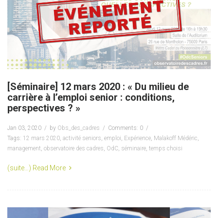
[Séminaire] 12 mars 2020 : « Du milieu de
carrière à l’emploi senior : conditions,
perspectives ? »
Jan 03, 2020
by
Obs_des_cadres
Comments: 0
Tags:
12 mars 2020
,
activité seniors
,
emploi
,
Expérience
,
Malakoff Médéric
,
management
,
observatoire des cadres
,
OdC
,
séminaire
,
temps choisi
(suite…)
Read More