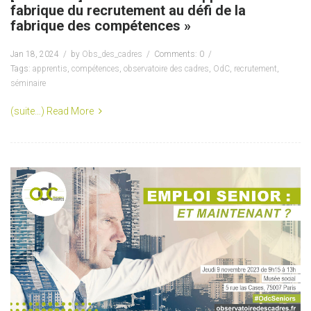
fabrique du recrutement au défi de la
fabrique des compétences »
Jan 18, 2024
by
Obs_des_cadres
Comments: 0
Tags:
apprentis
,
compétences
,
observatoire des cadres
,
OdC
,
recrutement
,
séminaire
(suite…)
Read More