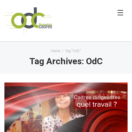
Home
/
Tag "OdC"
Tag Archives: OdC