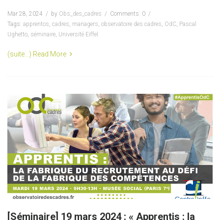
Mar 28, 2024
by
Obs_des_cadres
Comments: 0
Tags:
apprentos
,
cadres
,
managers
,
observatoire des cadres
,
OdC
,
Pascal
Ughetto
,
séminaire
,
Université Eiffel
(suite…)
Read More
[Séminaire] 19 mars 2024 : « Apprentis : la