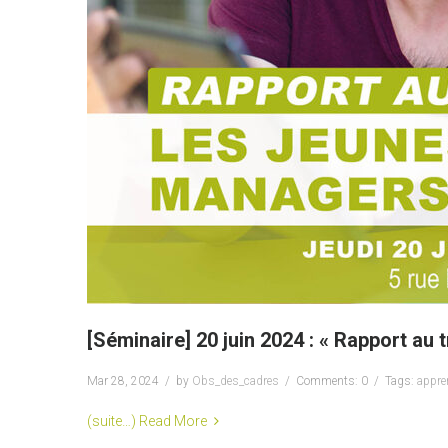
[Séminaire] 20 juin 2024 : « Rapport au 
Mar 28, 2024
by
Obs_des_cadres
Comments: 0
Tags:
appre
(suite…)
Read More