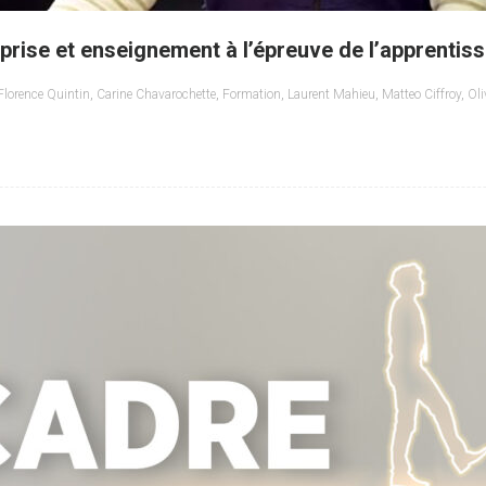
reprise et enseignement à l’épreuve de l’apprentis
Florence Quintin
,
Carine Chavarochette
,
Formation
,
Laurent Mahieu
,
Matteo Ciffroy
,
Oli