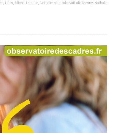
ère
,
Latts
,
Michel Lemaire
,
Nathalie Marczak
,
Nathalie Mesny
,
Nathalie