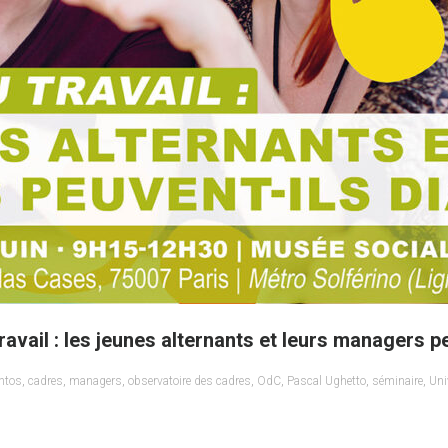
travail : les jeunes alternants et leurs managers p
ntos
,
cadres
,
managers
,
observatoire des cadres
,
OdC
,
Pascal Ughetto
,
séminaire
,
Uni