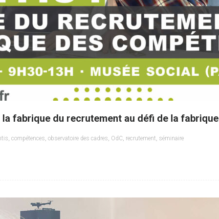
: la fabrique du recrutement au défi de la fabriq
ntis
,
compétences
,
observatoire des cadres
,
OdC
,
recrutement
,
séminaire