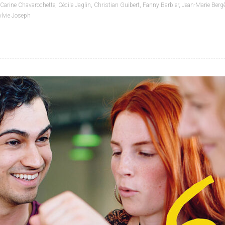
Carine Chavarochette
,
Cécile Jaglin
,
Christian Guibert
,
Fanny Barbier
,
Jean-Marie Berg
ylvie Joseph