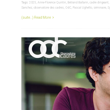
Tags:
2025
,
Anne-Florence Quintin
,
Betrand Ballarin
,
cadre dirigeant
,
Sanchez
,
observatoire des cadres
,
OdC
,
Pascal Ughetto
,
séminaire
,
S
(suite…)
Read More