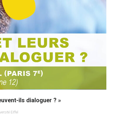
euvent-ils dialoguer ? »
versité Eiffel