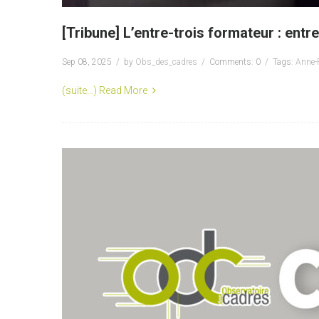
[Tribune] L’entre-trois formateur : ent
Sep 08, 2025
by
Obs_des_cadres
Comments: 0
Tags:
Anne-
(suite…)
Read More