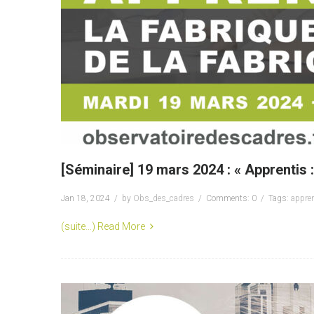
[Séminaire] 19 mars 2024 : « Apprentis 
Jan 18, 2024
by
Obs_des_cadres
Comments: 0
Tags:
appre
(suite…)
Read More