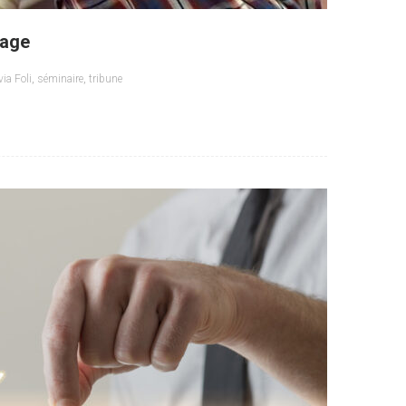
sage
via Foli
,
séminaire
,
tribune